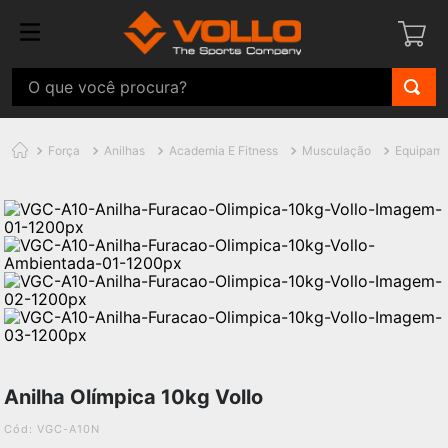
Força
Anilhas
Academia E Fitness
Musculação
Equipame
Anilha Olímpica 10kg Vollo
:
VGC-A10N