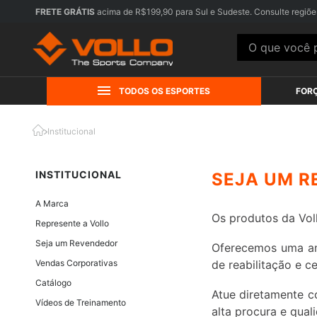
FRETE GRÁTIS
acima de R$199,90 para Sul e Sudeste. Consulte regiõe
O que você pr
TODOS OS ESPORTES
FOR
Institucional
INSTITUCIONAL
SEJA UM R
A Marca
Os produtos da Voll
Represente a Vollo
Seja um Revendedor
Oferecemos uma amp
Vendas Corporativas
de reabilitação e c
Catálogo
Atue diretamente c
Vídeos de Treinamento
alta procura e qual