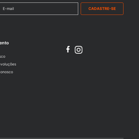
CADASTRE-SE
ento
sco
evoluções
Conosco