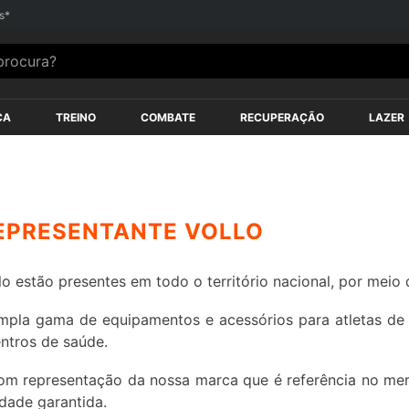
s*
ocura?
ÇA
TREINO
COMBATE
RECUPERAÇÃO
LAZER
EPRESENTANTE VOLLO
o estão presentes em todo o território nacional, por meio d
la gama de equipamentos e acessórios para atletas de tod
entros de saúde.
om representação da nossa marca que é referência no mer
idade garantida.