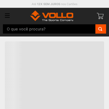
Até
12X SEM JUROS
nos Cartões
O que você procura?