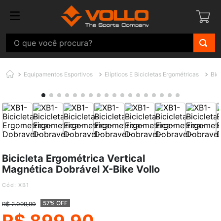
O que você procura?
Equipamentos Esportivos
Elípticos E Bicicletas Ergométricas
Bic
Bicicleta Ergométrica Vertical
Magnética Dobrável X-Bike Vollo
:
XB1
57% OFF
R$
2
.
099
,
90
R$
899
,
90