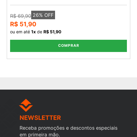
26
% OFF
R$ 69,90
R$ 51,90
ou em até
1
x
de
R$ 51,90
COMPRAR
NEWSLETTER
Receba promoções e descontos especiais
em primeira mão.