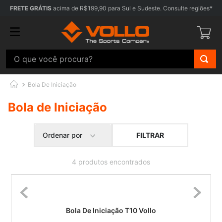
FRETE GRÁTIS
acima de R$199,90 para Sul e Sudeste. Consulte regiões*
O que você procura?
Bola De Iniciação
Bola de Iniciação
FILTRAR
Ordenar por
4
produtos
Bola De Iniciação T10 Vollo