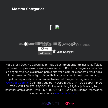
Política de Privacidade
Troca e Devoluções
Catálogo
+ Mostrar Categorias
Termos e Condições de Uso
Trabalhe Conosco
Vídeos de Treinamento
Manuais de Produtos
Vollo Brasil 2007 - 2021Outras formas de comprar: encontre nas lojas físicas
ou online dos parceiros revendedores em todo Brasil. Os preços e condições
de pagamento são exclusivos para o site vollo.com.br, e podem divergir das
lojas parceiras. Os artigos disponibilizados no site têm estoque limitado,
sujeito à disponibilidade no momento da confirmação do pagamento. O site
www.vollo.com.br
é administrado por: VOLLO BRASIL ARTIGOS ESPORTIVOS
LTDA - CNPJ 08.877.135/0001-41. Rua Atlântico, 38, Granja Viana II, Polo
Industrial Granja Viana, Cotia - SP - 06707-055. Todos os Direitos Reservados.
Copyright - 2021 -
www.vollo.com.br
.