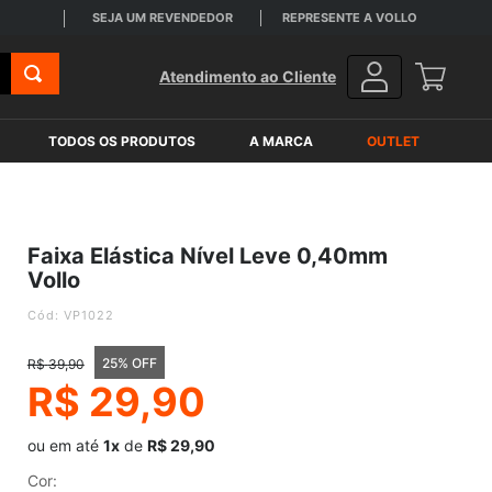
SEJA UM REVENDEDOR
REPRESENTE A VOLLO
FRETE G
Atendimento ao Cliente
TODOS OS PRODUTOS
A MARCA
OUTLET
Faixa Elástica Nível Leve 0,40mm
Vollo
:
VP1022
25% OFF
R$
39
,
90
R$
29
,
90
ou em até
1x
de
R$ 29,90
Cor
: