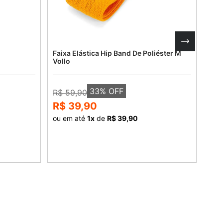
Faixa Elástica Hip Band De Poliéster M
Fai
Vollo
33
% OFF
R$ 59,90
R$ 
R$ 39,90
R$
ou em até
1
x
de
R$ 39,90
ou 
COMPRAR