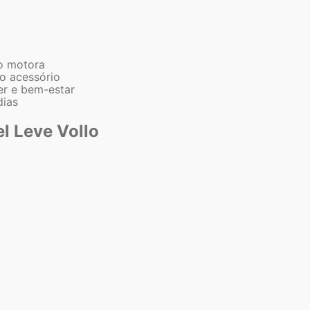
o motora
o acessório
er e bem-estar
dias
el Leve Vollo