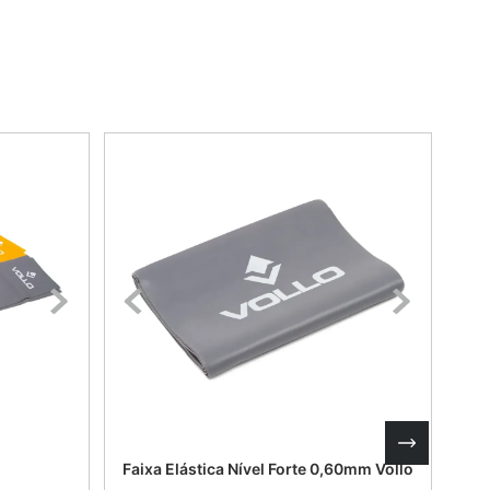
Faixa Elástica Nível Forte 0,60mm Vollo
Faix
1,2