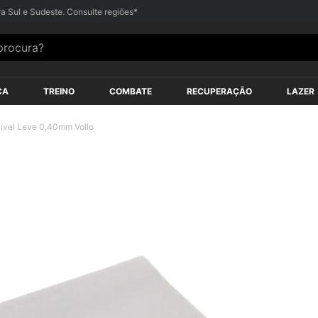
s*
Até
12X SEM JUROS
nos Cartões
ocura?
ÇA
TREINO
COMBATE
RECUPERAÇÃO
LAZER
Nível Leve 0,40mm Vollo