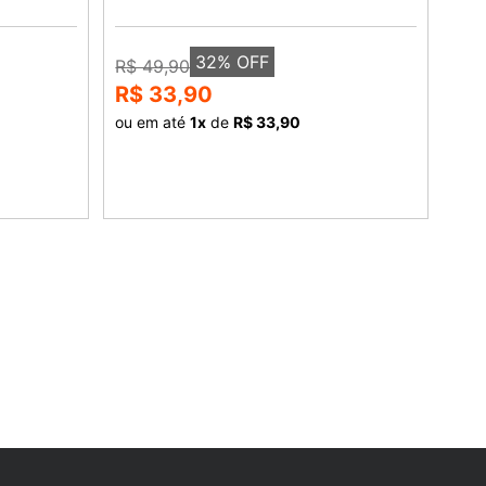
32
% OFF
R$ 49,90
R$ 
R$ 33,90
R$
ou em até
1
x
de
R$ 33,90
ou 
COMPRAR