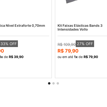
tica Nível Extraforte 0,70mm
Kit Faixas Elásticas Bands 3
Intensidades Vollo
33
% OFF
27
% OFF
R$ 109,90
90
R$ 79,90
1
x
de
R$ 39,90
ou em até
1
x
de
R$ 79,90
COMPRAR
COMPRAR