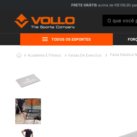
FRETE GRÁTIS
acima de R$199,90 para Sul e Sudeste. Consulte regiõe
O que você pr
TODOS OS ESPORTES
FOR
Faixa Elástica 
Academia E Fitness
Faixas De Exercício