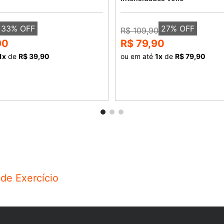
33
% OFF
27
% OFF
R$ 109,90
90
R$ 79,90
1
x
de
R$ 39,90
ou em até
1
x
de
R$ 79,90
COMPRAR
COMPRAR
 de Exercício