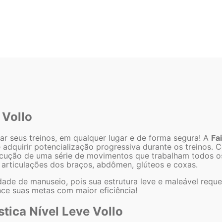
 Vollo
ar seus treinos, em qualquer lugar e de forma segura! A
Fa
dquirir potencialização progressiva durante os treinos. Co
 execução de uma série de movimentos que trabalham todos 
s articulações dos braços, abdômen, glúteos e coxas.
dade de manuseio, pois sua estrutura leve e maleável requ
nce suas metas com maior eficiência!
stica Nível Leve Vollo