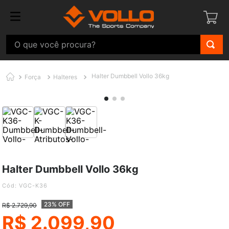
O que você procura?
Halter Dumbbell Vollo 36kg
Força
Halteres
Halter Dumbbell Vollo 36kg
:
VGC-K36
23% OFF
R$
2
.
729
,
90
R$
2
.
099
,
90