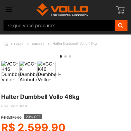
O que você procura?
Halter Dumbbell Vollo 46kg
Força
Halteres
Halter Dumbbell Vollo 46kg
:
VGC-K46
23% OFF
R$
3
.
379
,
90
R$
2
.
599
,
90