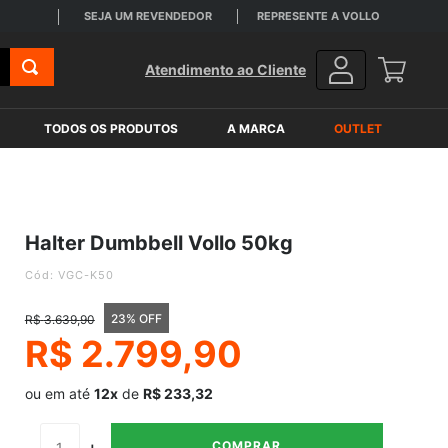
deste. Consulte regiões*
SEJA UM REVENDEDOR
REPRESENTE A VOLLO
Atendimento ao Cliente
TODOS OS PRODUTOS
A MARCA
OUTLET
Halter Dumbbell Vollo 50kg
:
VGC-K50
23% OFF
R$
3
.
639
,
90
R$
2
.
799
,
90
ou em até
12x
de
R$ 233,32
－
＋
COMPRAR