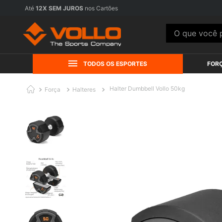
Até
12X SEM JUROS
nos Cartões
O que você pr
TODOS OS ESPORTES
FOR
Halter Dumbbell Vollo 50kg
Força
Halteres