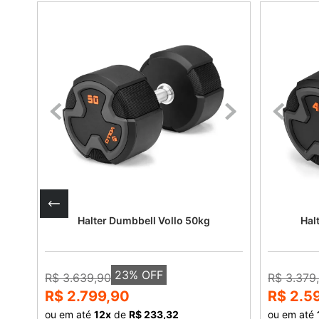
Halter Dumbbell Vollo 50kg
Hal
23
% OFF
R$ 3.639,90
R$ 3.379
R$ 2.799,90
R$ 2.5
ou em até
12
x
de
R$ 233,32
ou em até