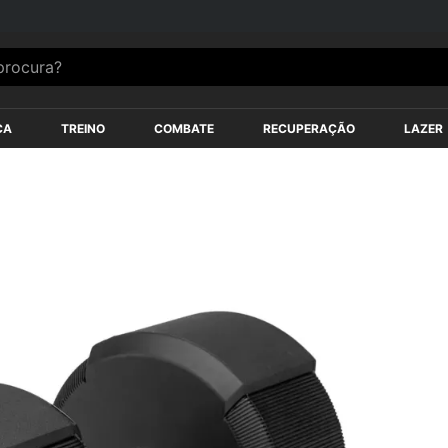
FRETE GRÁTIS
acima de R$199,90 para Sul e Su
ocura?
ÇA
TREINO
COMBATE
RECUPERAÇÃO
LAZER