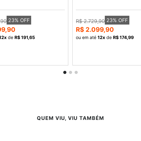
23
% OFF
23
% OFF
,90
R$ 2.729,90
99,90
R$ 2.099,90
12
x
de
R$ 191,65
ou em até
12
x
de
R$ 174,99
COMPRAR
COMPRAR
QUEM VIU, VIU TAMBÉM