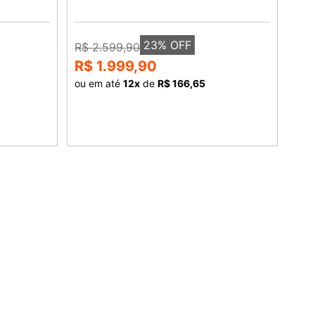
23
% OFF
R$ 2.599,90
R$ 
R$ 1.999,90
R$
ou em até
12
x
de
R$ 166,65
ou 
COMPRAR