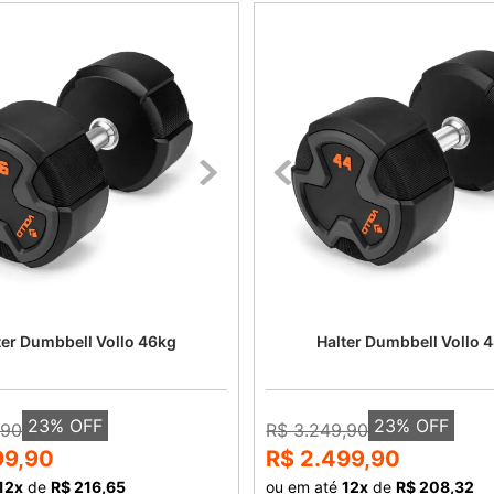
ter Dumbbell Vollo 46kg
Halter Dumbbell Vollo 
23
% OFF
23
% OFF
,90
R$ 3.249,90
99,90
R$ 2.499,90
12
x
de
R$ 216,65
ou em até
12
x
de
R$ 208,32