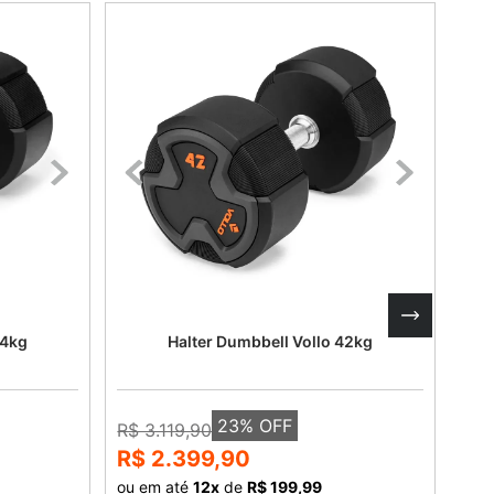
44kg
Halter Dumbbell Vollo 42kg
23
% OFF
R$ 3.119,90
R$ 
R$ 2.399,90
R$
ou em até
12
x
de
R$ 199,99
ou 