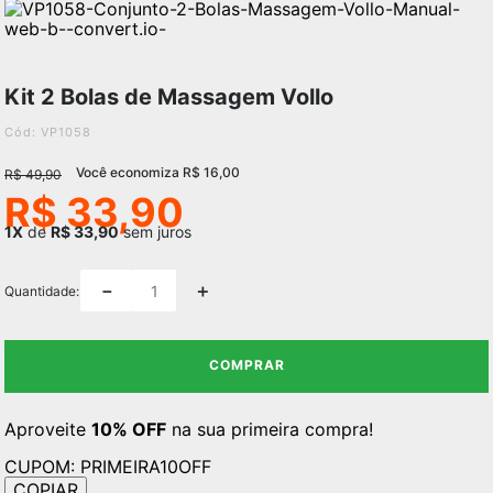
Kit 2 Bolas de Massagem Vollo
:
VP1058
Você economiza
R$
16
,
00
R$
49
,
90
R$
33
,
90
1
de
R$
33
,
90
sem juros
－
＋
Quantidade
COMPRAR
Aproveite
10% OFF
na sua primeira compra!
CUPOM:
PRIMEIRA10OFF
COPIAR