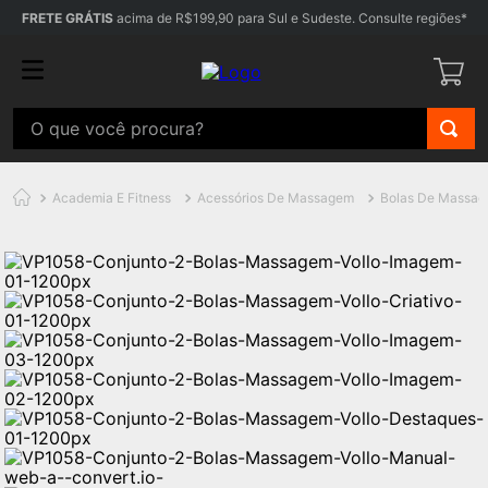
FRETE GRÁTIS
acima de R$199,90 para Sul e Sudeste. Consulte regiões*
Academia E Fitness
Acessórios De Massagem
Bolas De Massa