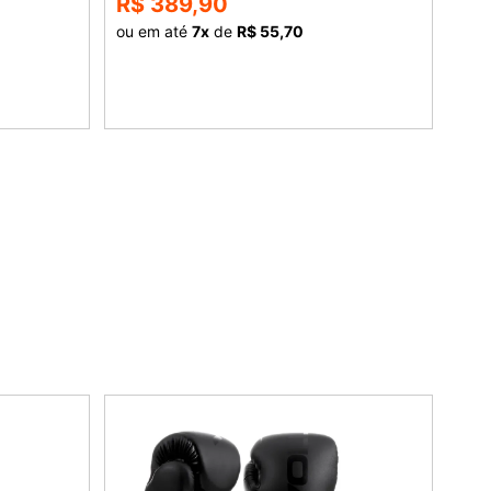
R$ 389,90
R$
ou em até
7
x
de
R$ 55,70
ou 
COMPRAR