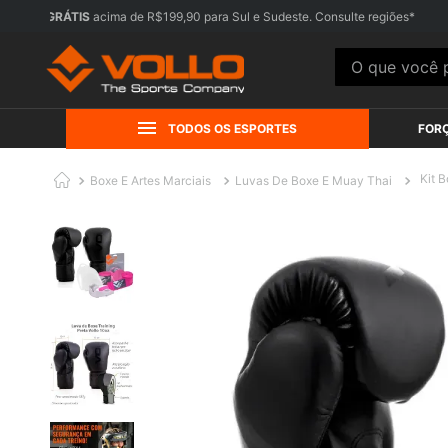
FRETE GRÁTIS
acima de R$199,90 para Sul e Sudeste. Consulte regiõe
O que você pr
TODOS OS ESPORTES
FOR
Kit 
Boxe E Artes Marciais
Luvas De Boxe E Muay Thai