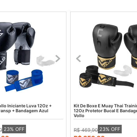
ollo Iniciante Luva 12Oz +
Kit De Boxe E Muay Thai Train
Transp + Bandagem Azul
12Oz Protetor Bucal E Banda
Vollo
23
% OFF
23
% OFF
0
R$ 469,90