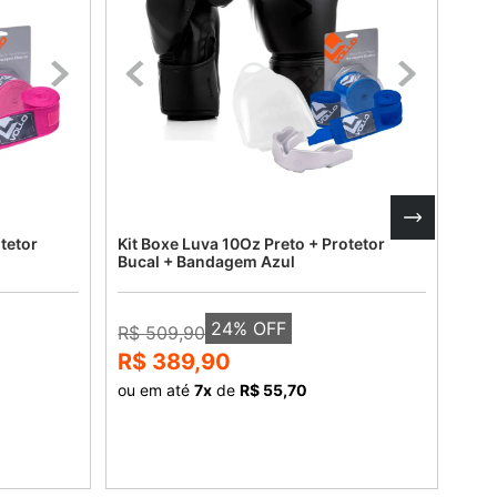
tetor
Kit Boxe Luva 10Oz Preto + Protetor
Kit 
Bucal + Bandagem Azul
Buc
24
% OFF
R$ 509,90
R$ 
R$ 389,90
R$
ou em até
7
x
de
R$ 55,70
ou 
COMPRAR