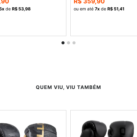
,90
R$ 359,90
5
x
de
R$ 53,98
ou em até
7
x
de
R$ 51,41
COMPRAR
COMPRAR
QUEM VIU, VIU TAMBÉM