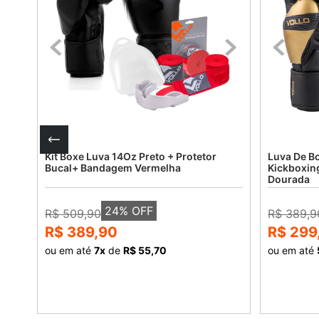
Kit Boxe Luva 14Oz Preto + Protetor
Luva De B
Bucal+ Bandagem Vermelha
Kickboxing
Dourada
24
% OFF
R$ 509,90
R$ 389,9
R$ 389,90
R$ 299
ou em até
7
x
de
R$ 55,70
ou em até
COMPRAR