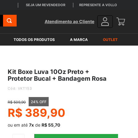
SEJA UM REVENDEDOR
REPRESENTE A VOLLO
FRETE G
Atendimento ao Cliente
TODOS OS PRODUTOS
A MARCA
OUTLET
Kit Boxe Luva 10Oz Preto +
Protetor Bucal + Bandagem Rosa
:
VKT153
24% OFF
R$
509
,
90
R$
389
,
90
ou em até
7x
de
R$ 55,70