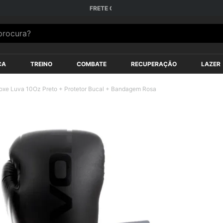
s*
Até
12X SEM JUROS
nos Cartões
ocura?
ÇA
TREINO
COMBATE
RECUPERAÇÃO
LAZER
Boxe Luva 10Oz Preto + Protetor Bucal + Bandagem Rosa