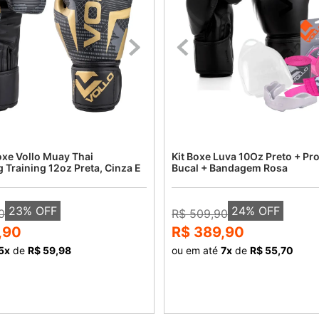
oxe Vollo Muay Thai
Kit Boxe Luva 10Oz Preto + Pro
 Training 12oz Preta, Cinza E
Bucal + Bandagem Rosa
23
% OFF
24
% OFF
0
R$ 509,90
,90
R$ 389,90
5
x
de
R$ 59,98
ou em até
7
x
de
R$ 55,70
COMPRAR
COMPRAR