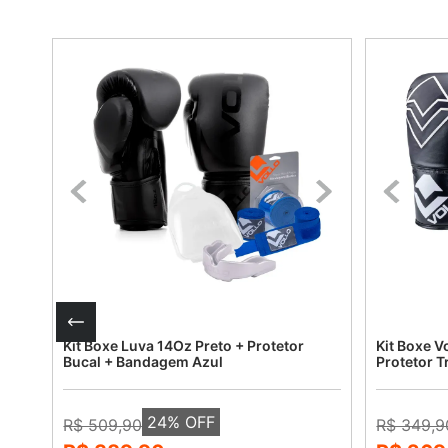
+
Kit Boxe Luva 14Oz Preto + Protetor
Kit Boxe V
Bucal + Bandagem Azul
Protetor 
24
% OFF
R$ 509,90
R$ 349,9