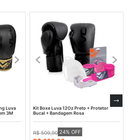
ing Luva
Kit Boxe Luva 12Oz Preto + Protetor
Kit 
gem 3M
Bucal + Bandagem Rosa
Buc
24
% OFF
R$ 509,90
R$ 