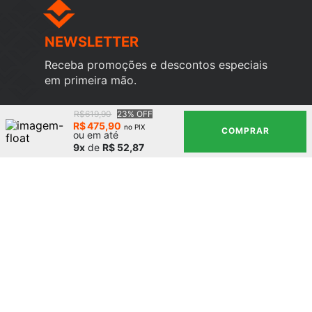
NEWSLETTER
Receba promoções e descontos especiais
em primeira mão.
R$619,90
23% OFF
R$
475
,
90
no PIX
COMPRAR
ou em até
9x
de
R$ 52,87
CADASTRE-SE
Institucional