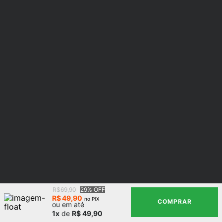
R$69,90
29% OFF
R$
49
,
90
no PIX
COMPRAR
ou em até
1x
de
R$ 49,90