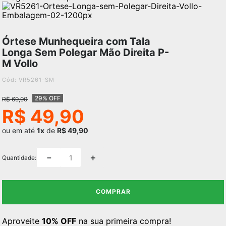
Órtese Munhequeira com Tala
Longa Sem Polegar Mão Direita P-
M Vollo
:
VR5261-SM
29% OFF
R$
69
,
90
R$
49
,
90
ou em até
1x
de
R$ 49,90
－
＋
Quantidade
COMPRAR
Aproveite
10% OFF
na sua primeira compra!