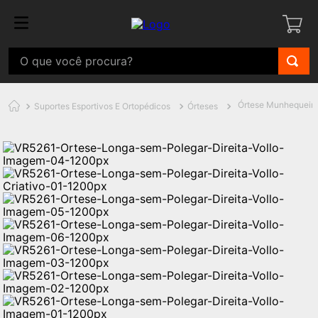
Órtese Munhequeira
Suportes Esportivos E Ortopédicos
Órteses