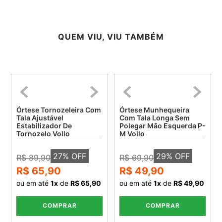
QUEM VIU, VIU TAMBÉM
Órtese Tornozeleira Com
Órtese Munhequeira
Tala Ajustável
Com Tala Longa Sem
Estabilizador De
Polegar Mão Esquerda P-
Tornozelo Vollo
M Vollo
27
% OFF
29
% OFF
R$ 89,90
R$ 69,90
R$ 65,90
R$ 49,90
ou em até
1
x
de
R$ 65,90
ou em até
1
x
de
R$ 49,90
COMPRAR
COMPRAR