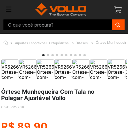
O que você procura?
Órtese Munhequeira 
Suportes Esportivos E Ortopédicos
Órteses
Órtese Munhequeira Com Tala no
Polegar Ajustável Vollo
:
VR5266
R$
89,90