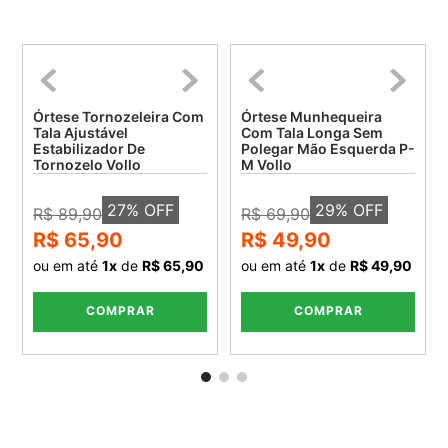
Órtese Tornozeleira Com
Órtese Munhequeira
Tala Ajustável
Com Tala Longa Sem
Estabilizador De
Polegar Mão Esquerda P-
Tornozelo Vollo
M Vollo
27
% OFF
29
% OFF
R$ 89,90
R$ 69,90
R$ 65,90
R$ 49,90
ou em até
1
x
de
R$ 65,90
ou em até
1
x
de
R$ 49,90
COMPRAR
COMPRAR