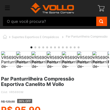
O que você procura?
Par Panturrilheira Compressão E
Suportes Esportivos E Ortopédicos
Par Panturrilheira Compressão
Esportiva Canelito M Vollo
:
VR5690M
26% OFF
R$
129
,
90
R$
95
,
90