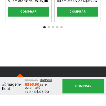
ou em até
1
x
de
R$ 95,90
ou em até
9
x
de
R$ 52,87
COMPRAR
COMPRAR
R$129,90
26% OFF
R$
95
,
90
no PIX
COMPRAR
ou em até
NEWSLETTER
1x
de
R$ 95,90
Receba promoções e descontos especiais
em primeira mão.