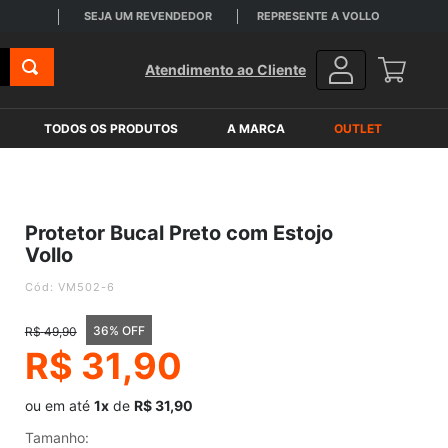
SEJA UM REVENDEDOR
REPRESENTE A VOLLO
Atendimento ao Cliente
TODOS OS PRODUTOS
A MARCA
OUTLET
Protetor Bucal Preto com Estojo
Vollo
:
VM502-6
36% OFF
R$
49
,
90
R$
31
,
90
ou em até
1x
de
R$ 31,90
Tamanho
: