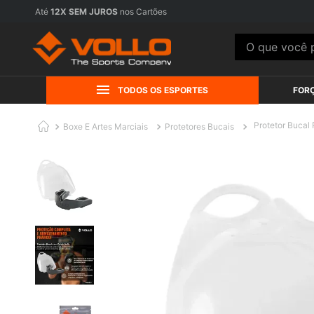
FRETE GRÁTIS
acima de R$199,90 para Sul e Sudeste. Cons
O que você pr
TODOS OS ESPORTES
FOR
Protetor Bucal 
Boxe E Artes Marciais
Protetores Bucais