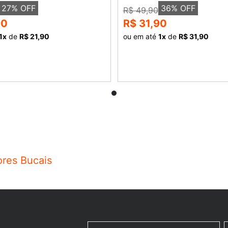
27
% OFF
36
% OFF
R$ 49,90
90
R$ 31,90
1
x
de
R$ 21,90
ou em até
1
x
de
R$ 31,90
COMPRAR
COMPRAR
ores Bucais