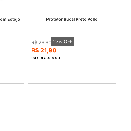
Com Estojo
Protetor Bucal Preto Vollo
27
% OFF
R$ 29,90
R$ 21,90
ou em até
x
de