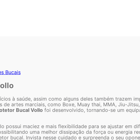
es Bucais
ollo
cios à saúde, assim como alguns deles também trazem im
as de artes marciais, como Boxe, Muay thai, MMA, Jiu-Jitsu
otetor Bucal Vollo
foi desenvolvido, tornando-se um equipa
o possui maciez e mais flexibilidade para se ajustar em di
sibilitando uma melhor dissipação da força ou energia 
tor bucal. Invista nesse cuidado e surpreenda o seu opone