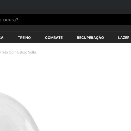
ulte regiões*
ocura?
ÇA
TREINO
COMBATE
RECUPERAÇÃO
LAZER
Preto Com Estojo Vollo