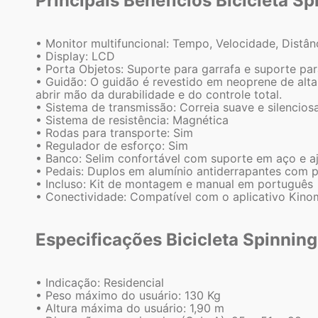
Principais Benefícios Bicicleta S
• Monitor multifuncional: Tempo, Velocidade, Distân
• Display: LCD
• Porta Objetos: Suporte para garrafa e suporte pa
• Guidão: O guidão é revestido em neoprene de alta 
abrir mão da durabilidade e do controle total.
• Sistema de transmissão: Correia suave e silencios
• Sistema de resistência: Magnética
• Rodas para transporte: Sim
• Regulador de esforço: Sim
• Banco: Selim confortável com suporte em aço e ajus
• Pedais: Duplos em alumínio antiderrapantes com p
• Incluso: Kit de montagem e manual em português
• Conectividade: Compatível com o aplicativo Kin
Especificações Bicicleta Spinnin
• Indicação: Residencial
• Peso máximo do usuário: 130 Kg
• Altura máxima do usuário: 1,90 m