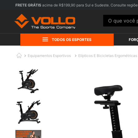
FRETE GRÁTIS
acima de R$199,90 para Sul e Sudeste. Consulte regiõe
O que você pr
TODOS OS ESPORTES
FOR
Equipamentos Esportivos
Elípticos E Bicicletas Ergométricas