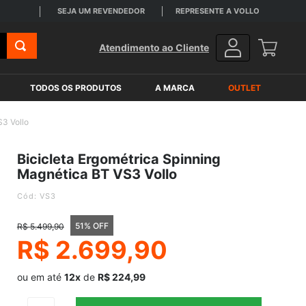
SEJA UM REVENDEDOR
REPRESENTE A VOLLO
FRETE G
Atendimento ao Cliente
TODOS OS PRODUTOS
A MARCA
OUTLET
S3 Vollo
Bicicleta Ergométrica Spinning
Magnética BT VS3 Vollo
:
VS3
51% OFF
R$
5
.
499
,
90
R$
2
.
699
,
90
ou em até
12x
de
R$ 224,99