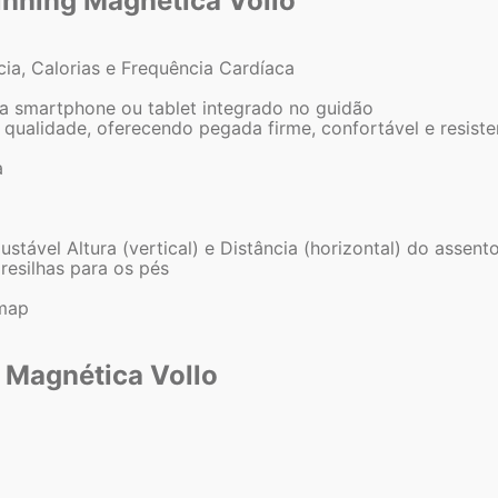
pinning Magnética Vollo
cia, Calorias e Frequência Cardíaca
ra smartphone ou tablet integrado no guidão
qualidade, oferecendo pegada firme, confortável e resisten
a
tável Altura (vertical) e Distância (horizontal) do assent
resilhas para os pés
omap
g Magnética Vollo