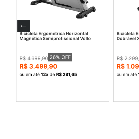
tica
Bicicleta Ergométrica Horizontal
Bicicleta 
Magnética Semiprofissional Vollo
Dobrável 
26
% OFF
R$ 4.699,90
R$ 2.299
R$ 3.499,90
R$ 1.0
ou em até
12
x
de
R$ 291,65
ou em até
COMPRAR