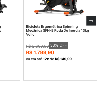
g
Bicicleta Ergométrica Spinning
Bici
o
Mecânica SFH-B Roda De Inércia 13kg
Mec
Vollo
Voll
33
% OFF
R$ 2.699,90
R$ 
R$ 1.799,90
R$
ou em até
12
x
de
R$ 149,99
ou 
COMPRAR