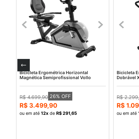
tica
Bicicleta Ergométrica Horizontal
Bicicleta 
Magnética Semiprofissional Vollo
Dobrável 
26
% OFF
R$ 4.699,90
R$ 2.299
R$ 3.499,90
R$ 1.0
ou em até
12
x
de
R$ 291,65
ou em até
COMPRAR