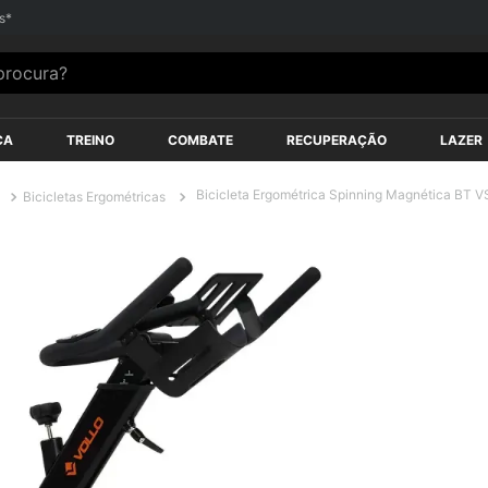
s*
Até
12X SEM JUROS
nos Cartões
ocura?
ÇA
TREINO
COMBATE
RECUPERAÇÃO
LAZER
Bicicleta Ergométrica Spinning Magnética BT V
Bicicletas Ergométricas