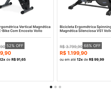
Ergométrica Vertical Magnética
Bicicleta Ergométrica Spinnin
X-Bike Com Encosto Vollo
Magnética Silenciosa VS1 Voll
52
% OFF
68
% OFF
,90
R$ 3.799,90
99,90
R$ 1.199,90
12
x
de
R$ 91,65
ou em até
12
x
de
R$ 99,99
COMPRAR
COMPRAR