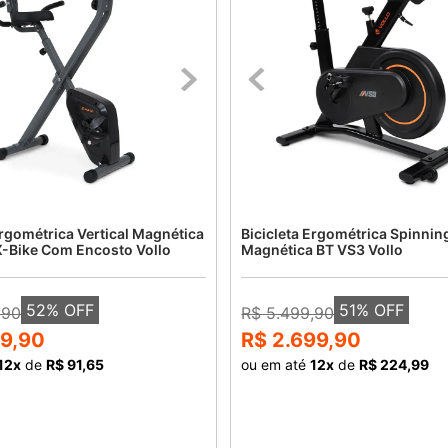
Ergométrica Vertical Magnética
Bicicleta Ergométrica Spinnin
X-Bike Com Encosto Vollo
Magnética BT VS3 Vollo
52
% OFF
51
% OFF
,90
R$ 5.499,90
99,90
R$ 2.699,90
12
x
de
R$ 91,65
ou em até
12
x
de
R$ 224,99
COMPRAR
COMPRAR