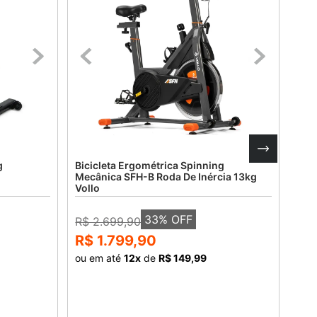
g
Bicicleta Ergométrica Spinning
Bici
Mecânica SFH-B Roda De Inércia 13kg
Mec
Vollo
Voll
33
% OFF
R$ 2.699,90
R$ 
R$ 1.799,90
R$
ou em até
12
x
de
R$ 149,99
ou 
COMPRAR