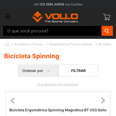
Até
12X SEM JUROS
nos Cartões
O que você procura?
Academia E Fitness
Equipamentos Para Academia
Bicicleta Sp
Bicicleta Spinning
FILTRAR
Ordenar por
6
produtos
Bicicleta Ergométrica Spinning Magnética BT VS3 Vollo