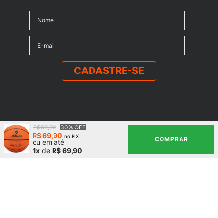
CADASTRE-SE
Institucional
R$99,90
30% OFF
R$
69
,
90
no PIX
COMPRAR
ou em até
1x
de
R$ 69,90
A Marca
Precisa de Ajuda?
Represente a Vollo
Formas de Pagamento
Atendimento
Seja um Revendedor
Frete e Prazo de Entrega
Fale Conosco
Vendas Corporativas
Política de Privacidade