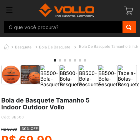
O que você procura?
Bola De Basquete Tamanho 5 Indoo
Basquete
Bola De Basquete
Bola de Basquete Tamanho 5
Indoor Outdoor Vollo
:
BB500
30% OFF
R$
99
,
90
R$
69
,
90