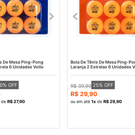
is De Mesa Ping-Pong
Bola De Tênis De Mesa Ping-Po
trela 6 Unidades Vollo
Laranja 2 Estrelas 6 Unidades V
0
% OFF
25
% OFF
R$ 39,90
0
R$ 29,90
de
R$ 27,90
ou em até
1
x
de
R$ 29,90
COMPRAR
COMPRAR