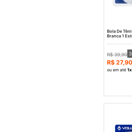
Bola De Tên
Branca 1 Est
3
R$ 39,90
R$ 27,9
ou em até
1
x