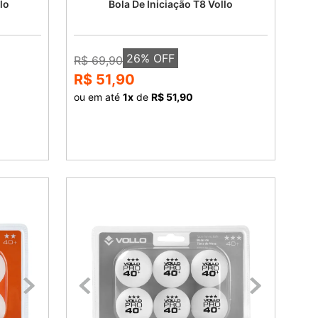
lo
Bola De Iniciação T8 Vollo
26
% OFF
R$ 69,90
R$ 51,90
ou em até
1
x
de
R$ 51,90
COMPRAR