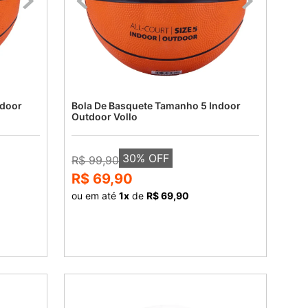
ndoor
Bola De Basquete Tamanho 5 Indoor
Outdoor Vollo
30
% OFF
R$ 99,90
R$ 69,90
ou em até
1
x
de
R$ 69,90
COMPRAR