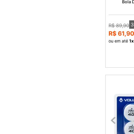
Bola 
3
R$ 89,90
R$ 61,9
ou em até
1
x