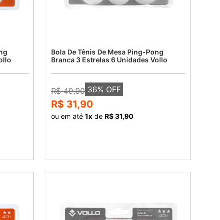
ng
Bola De Tênis De Mesa Ping-Pong
ollo
Branca 3 Estrelas 6 Unidades Vollo
36
% OFF
R$ 49,90
R$ 31,90
ou em até
1
x
de
R$ 31,90
COMPRAR