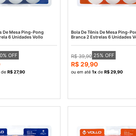
is De Mesa Ping-Pong
Bola De Tênis De Mesa Ping-Po
rela 6 Unidades Vollo
Branca 2 Estrelas 6 Unidades V
0
% OFF
25
% OFF
R$ 39,90
0
R$ 29,90
de
R$ 27,90
ou em até
1
x
de
R$ 29,90
COMPRAR
COMPRAR