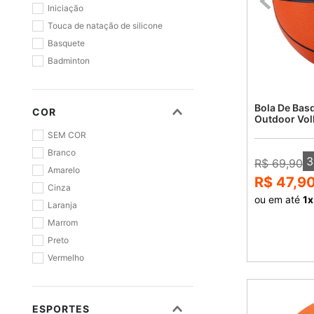
Iniciação
Touca de natação de silicone
Basquete
Badminton
Acessórios de Natação
Touca de natação de PU
Bola De Bas
COR
Pickleball
Outdoor Vol
Touca de natação infantil
SEM COR
Kit de natação Infantil
Branco
3
R$ 69,90
Vôlei
Amarelo
R$ 47,9
Cinza
ou em até
1
x
Laranja
Marrom
Preto
Vermelho
Rosa
Azul
ESPORTES
Transparente