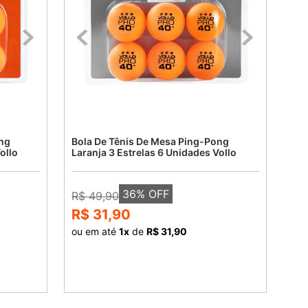
ng
Bola De Tênis De Mesa Ping-Pong
ollo
Laranja 3 Estrelas 6 Unidades Vollo
36
% OFF
R$ 49,90
R$ 31,90
ou em até
1
x
de
R$ 31,90
COMPRAR