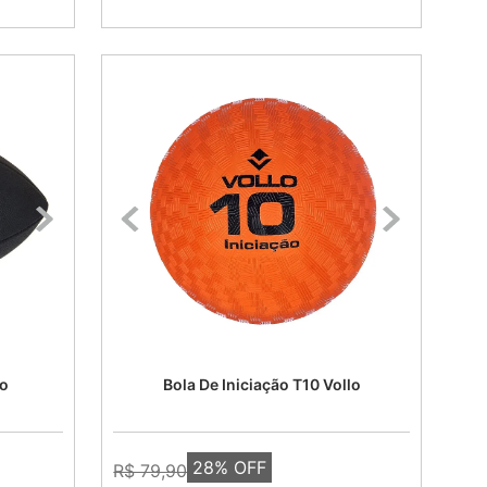
lo
Bola De Iniciação T10 Vollo
28
% OFF
R$ 79,90