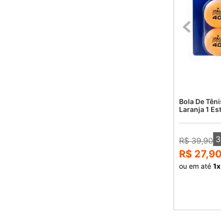
Bola De Tên
Laranja 1 Es
3
R$ 39,90
R$ 27,9
ou em até
1
x