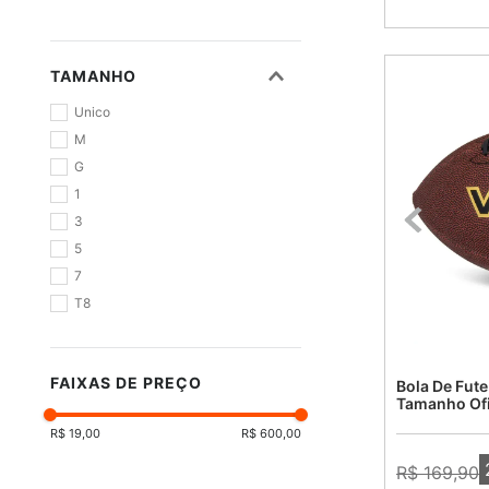
TAMANHO
Unico
M
G
1
3
5
7
T8
T10
T12
FAIXAS DE PREÇO
Bola De Fut
T14
Tamanho Ofi
40mm
R$ 19,00
R$ 600,00
R$ 169,90