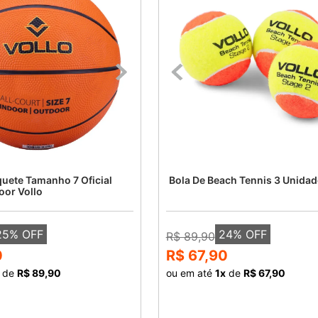
quete Tamanho 7 Oficial
Bola De Beach Tennis 3 Unidad
oor Vollo
25
% OFF
24
% OFF
R$ 89,90
0
R$ 67,90
de
R$ 89,90
ou em até
1
x
de
R$ 67,90
COMPRAR
COMPRAR