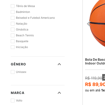
Verde
Tênis de Mesa
Prata
Badminton
Azul e Amarelo
Beisebol e Futebol Americano
Laranja e Preto
Natação
Ginástica
Beach Tennis
Basquete
Iniciação
Bola De Bas
Indoor Outd
GÊNERO
Unissex
R$ 119,90
R$ 89,9
ou em até
1
x
MARCA
Vollo