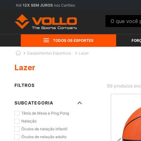
FRETE GRÁTIS
acima de R$199,90 para Sul e Sudeste. Consulte regiõe
O que você pr
TODOS OS ESPORTES
FOR
Equipamentos Esportivos
Lazer
Lazer
FILTROS
99
produtos
SUBCATEGORIA
Tênis de Mesa e Ping Pong
Natação
Óculos de natação infantil
Óculos de natação adulto