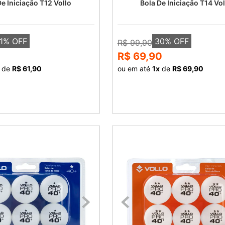
De Iniciação T12 Vollo
Bola De Iniciação T14 Vol
1
% OFF
30
% OFF
R$ 99,90
0
R$ 69,90
de
R$ 61,90
ou em até
1
x
de
R$ 69,90
COMPRAR
COMPRAR