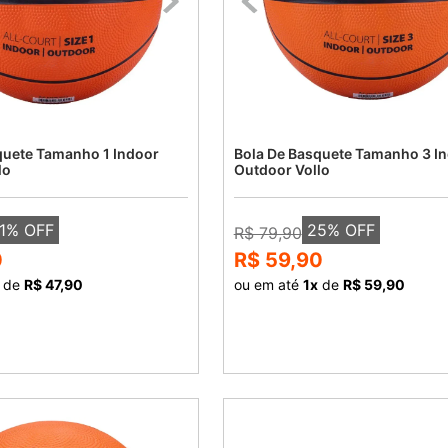
quete Tamanho 1 Indoor
Bola De Basquete Tamanho 3 I
lo
Outdoor Vollo
1
% OFF
25
% OFF
R$ 79,90
0
R$ 59,90
de
R$ 47,90
ou em até
1
x
de
R$ 59,90
COMPRAR
COMPRAR