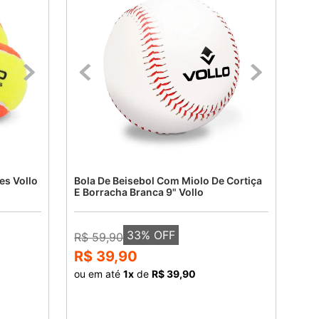
es Vollo
Bola De Beisebol Com Miolo De Cortiça
E Borracha Branca 9" Vollo
33
% OFF
R$ 59,90
R$ 39,90
ou em até
1
x
de
R$ 39,90
COMPRAR