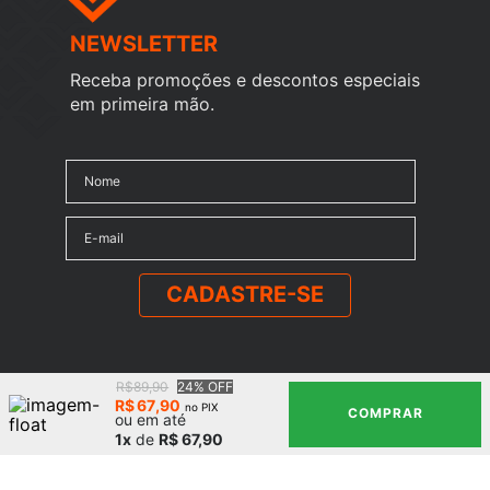
NEWSLETTER
Receba promoções e descontos especiais
em primeira mão.
CADASTRE-SE
R$89,90
24% OFF
R$
67
,
90
no PIX
COMPRAR
ou em até
Institucional
1x
de
R$ 67,90
A Marca
Precisa de Ajuda?