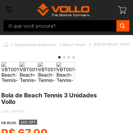
O que você procura?
Bola De Beach Tennis 3
Equipamentos Esportivos
Beach Tennis
Bola de Beach Tennis 3 Unidades
Vollo
:
VBT001
24% OFF
R$
89
,
90
R$
67
,
90