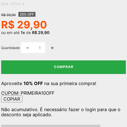
:
VT511-3
25% OFF
R$
39
,
90
R$
29
,
90
ou em até
1x
de
R$ 29,90
－
＋
Quantidade
COMPRAR
Aproveite
10% OFF
na sua primeira compra!
CUPOM:
PRIMEIRA10OFF
COPIAR
Não acumulativo. É necessário fazer o login para que o
desconto seja aplicado.