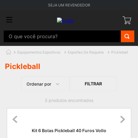
SEJA UM REVENDEDOR
O que você procura?
Equipamentos Esportivos
Esportes De Raquete
Pickleball
Pickleball
FILTRAR
Ordenar por
3
produtos
Kit 6 Bolas Pickleball 40 Furos Vollo