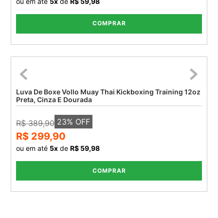
ou em até
5
x
de
R$ 59,98
COMPRAR
Luva De Boxe Vollo Muay Thai Kickboxing Training 12oz
Preta, Cinza E Dourada
23
% OFF
R$ 389,90
R$ 299,90
ou em até
5
x
de
R$ 59,98
COMPRAR