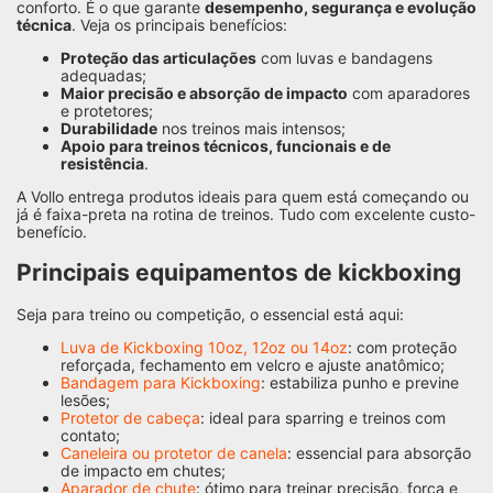
conforto. É o que garante
desempenho, segurança e evolução
técnica
. Veja os principais benefícios:
Proteção das articulações
com luvas e bandagens
adequadas;
Maior precisão e absorção de impacto
com aparadores
e protetores;
Durabilidade
nos treinos mais intensos;
Apoio para treinos técnicos, funcionais e de
resistência
.
A Vollo entrega produtos ideais para quem está começando ou
já é faixa-preta na rotina de treinos. Tudo com excelente custo-
benefício.
Principais equipamentos de kickboxing
Seja para treino ou competição, o essencial está aqui:
Luva de Kickboxing 10oz, 12oz ou 14oz
: com proteção
reforçada, fechamento em velcro e ajuste anatômico;
Bandagem para Kickboxing
: estabiliza punho e previne
lesões;
Protetor de cabeça
: ideal para sparring e treinos com
contato;
Caneleira ou protetor de canela
: essencial para absorção
de impacto em chutes;
Aparador de chute
: ótimo para treinar precisão, força e