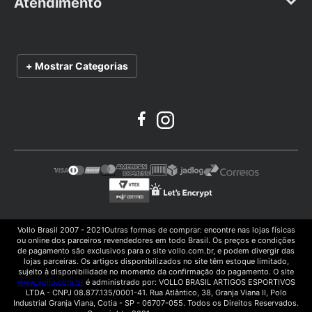
Atendimento
Seja um Revendedor
Frete e Prazo de Entrega
Fale Conosco
Vendas Corporativas
Política de Privacidade
Troca e Devoluções
Catálogo
+ Mostrar Categorias
Termos e Condições de Uso
Trabalhe Conosco
Vídeos de Treinamento
Manuais de Produtos
Vollo Brasil 2007 - 2021Outras formas de comprar: encontre nas lojas físicas
ou online dos parceiros revendedores em todo Brasil. Os preços e condições
de pagamento são exclusivos para o site vollo.com.br, e podem divergir das
lojas parceiras. Os artigos disponibilizados no site têm estoque limitado,
sujeito à disponibilidade no momento da confirmação do pagamento. O site
www.vollo.com.br
é administrado por: VOLLO BRASIL ARTIGOS ESPORTIVOS
LTDA - CNPJ 08.877.135/0001-41. Rua Atlântico, 38, Granja Viana II, Polo
Industrial Granja Viana, Cotia - SP - 06707-055. Todos os Direitos Reservados.