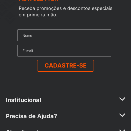
Receba promoções e descontos especiais
em primeira mão.
CADASTRE-SE
Institucional
A Marca
Precisa de Ajuda?
Represente a Vollo
Formas de Pagamento