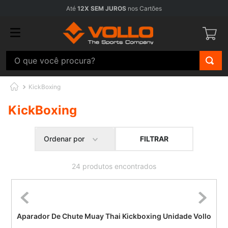
Até
12X SEM JUROS
nos Cartões
O que você procura?
KickBoxing
KickBoxing
FILTRAR
Ordenar por
24
produtos
Aparador De Chute Muay Thai Kickboxing Unidade Vollo