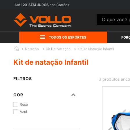
Até
12X SEM JUROS
nos Cartões
O que você pr
TODOS OS ESPORTES
FOR
Natação
Kit De Natação
Kit De Natação Infantil
Kit de natação Infantil
FILTROS
3
produtos
COR
Rosa
Azul