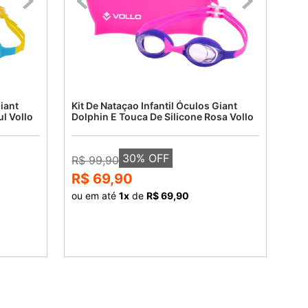
iant
Kit De Nataçao Infantil Óculos Giant
l Vollo
Dolphin E Touca De Silicone Rosa Vollo
30
% OFF
R$ 99,90
R$ 69,90
ou em até
1
x
de
R$ 69,90
COMPRAR