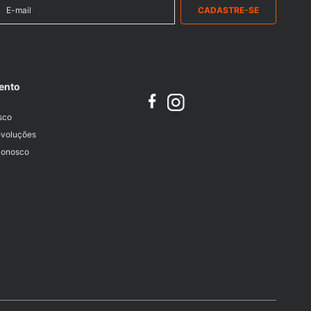
CADASTRE-SE
ento
sco
evoluções
Conosco