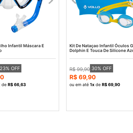
lho Infantil Máscara E
Kit De Nataçao Infantil Óculos G
o
Dolphin E Touca De Silicone Azu
23
% OFF
30
% OFF
R$ 99,90
90
R$ 69,90
x
de
R$ 66,63
ou em até
1
x
de
R$ 69,90
COMPRAR
COMPRAR