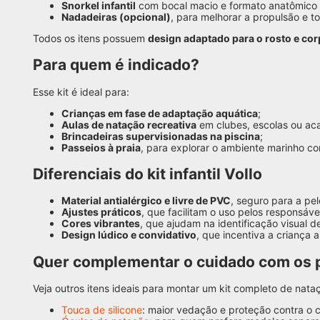
Snorkel infantil
com bocal macio e formato anatômico pa
Nadadeiras (opcional)
, para melhorar a propulsão e to
Todos os itens possuem
design adaptado para o rosto e corp
Para quem é indicado?
Esse kit é ideal para:
Crianças em fase de adaptação aquática
;
Aulas de natação recreativa
em clubes, escolas ou ac
Brincadeiras supervisionadas na piscina
;
Passeios à praia
, para explorar o ambiente marinho c
Diferenciais do kit infantil Vollo
Material antialérgico e livre de PVC
, seguro para a pel
Ajustes práticos
, que facilitam o uso pelos responsávei
Cores vibrantes
, que ajudam na identificação visual d
Design lúdico e convidativo
, que incentiva a criança 
Quer complementar o cuidado com os
Veja outros itens ideais para montar um kit completo de nataçã
Touca de silicone
: maior vedação e proteção contra o c