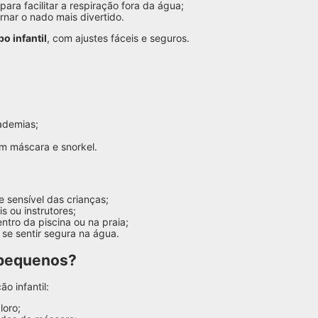
ra facilitar a respiração fora da água;
rnar o nado mais divertido.
o infantil
, com ajustes fáceis e seguros.
ademias;
om máscara e snorkel.
e sensível das crianças;
s ou instrutores;
entro da piscina ou na praia;
a se sentir segura na água.
 pequenos?
o infantil:
loro;