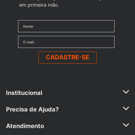
em primeira mão.
CADASTRE-SE
Institucional
A Marca
Precisa de Ajuda?
Represente a Vollo
Formas de Pagamento
Atendimento
Seja um Revendedor