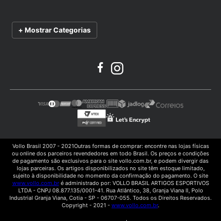
Frete e Prazo de Entrega
Fale Conosco
Vendas Corporativas
Política de Privacidade
Troca e Devoluções
Catálogo
+ Mostrar Categorias
Termos e Condições de Uso
Trabalhe Conosco
Vídeos de Treinamento
Manuais de Produtos
Vollo Brasil 2007 - 2021Outras formas de comprar: encontre nas lojas físicas
ou online dos parceiros revendedores em todo Brasil. Os preços e condições
de pagamento são exclusivos para o site vollo.com.br, e podem divergir das
lojas parceiras. Os artigos disponibilizados no site têm estoque limitado,
sujeito à disponibilidade no momento da confirmação do pagamento. O site
www.vollo.com.br
é administrado por: VOLLO BRASIL ARTIGOS ESPORTIVOS
LTDA - CNPJ 08.877.135/0001-41. Rua Atlântico, 38, Granja Viana II, Polo
Industrial Granja Viana, Cotia - SP - 06707-055. Todos os Direitos Reservados.
Copyright - 2021 -
www.vollo.com.br
.