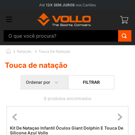
Até
12X SEM JUROS
nos Cartões
O que você procura?
Natação
Touca De Natação
Touca de natação
FILTRAR
Ordenar por
9
produtos
Kit De Nataçao Infantil Óculos Giant Dolphin E Touca De
Silicone Azul Vollo