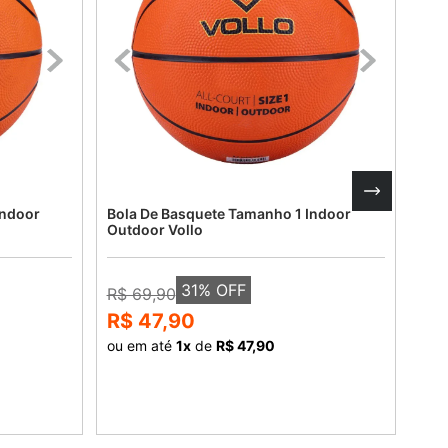
Indoor
Bola De Basquete Tamanho 1 Indoor
Bol
Outdoor Vollo
Ind
31
% OFF
R$ 69,90
R$ 
R$ 47,90
R$
ou em até
1
x
de
R$ 47,90
ou 
COMPRAR