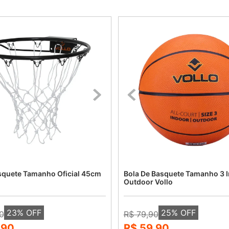
squete Tamanho Oficial 45cm
Bola De Basquete Tamanho 3 
Outdoor Vollo
23
% OFF
25
% OFF
0
R$ 79,90
,90
R$ 59,90