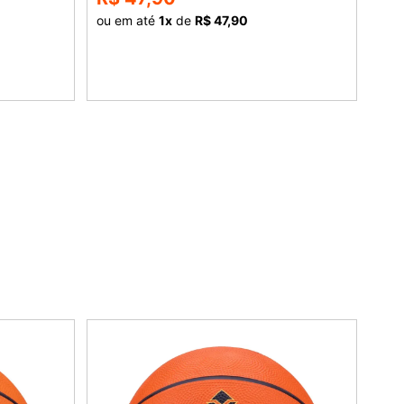
ou em até
1
x
de
R$ 47,90
ou 
COMPRAR