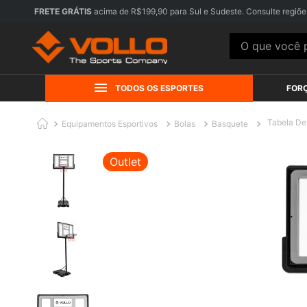
FRETE GRÁTIS
acima de R$199,90 para Sul e Sudeste. Consulte regiõe
O que você pr
TODOS OS ESPORTES
FOR
Tabela De 
Equipamentos Esportivos
Bolas
Basquete
Outlet