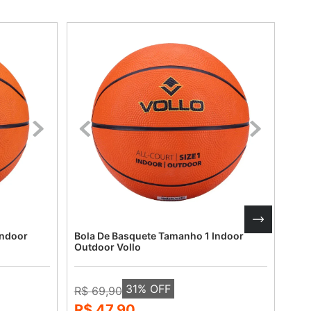
Indoor
Bola De Basquete Tamanho 1 Indoor
Bol
Outdoor Vollo
Ind
31
% OFF
R$ 69,90
R$ 
R$ 47,90
R$