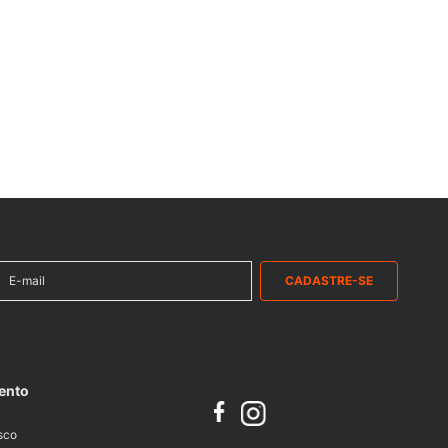
CADASTRE-SE
ento
sco