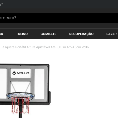
s*
ocura?
ÇA
TREINO
COMBATE
RECUPERAÇÃO
LAZER
Basquete Portátil Altura Ajustável Até 3,05m Aro 45cm Vollo