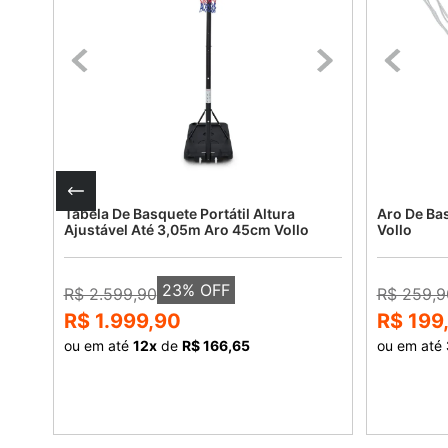
Tabela De Basquete Portátil Altura
Aro De Ba
Ajustável Até 3,05m Aro 45cm Vollo
Vollo
23
% OFF
R$ 2.599,90
R$ 259,9
R$ 1.999,90
R$ 199
ou em até
12
x
de
R$ 166,65
ou em até
COMPRAR