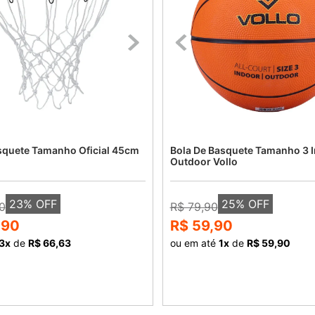
squete Tamanho Oficial 45cm
Bola De Basquete Tamanho 3 
Outdoor Vollo
23
% OFF
25
% OFF
0
R$ 79,90
,90
R$ 59,90
3
x
de
R$ 66,63
ou em até
1
x
de
R$ 59,90
COMPRAR
COMPRAR