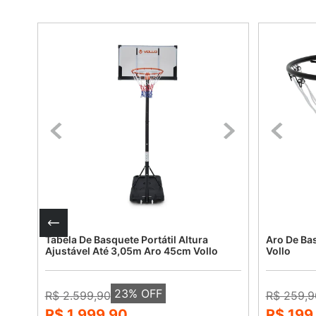
Tabela De Basquete Portátil Altura
Aro De Ba
Ajustável Até 3,05m Aro 45cm Vollo
Vollo
23
% OFF
R$ 2.599,90
R$ 259,9
R$ 1.999,90
R$ 199